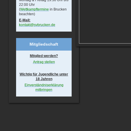
Montag & Freitag 19:30 Uhr bis
22:00 Uhr
(
Wettkampftermine
in Brucken
beachten)
E-Mail:
kontakt@svbrucken.de
Mitgliedschaft
Mitglied werden?
Antrag stellen
Wichtig für Jugendliche unter
18 Jahren
Einverständniserklärung
mitbringen